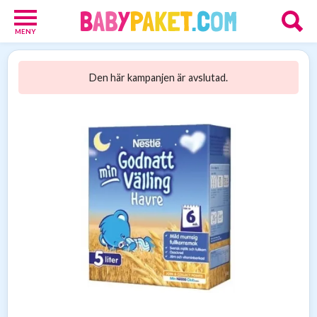
MENY
Babypaket
8
Den här kampanjen är avslutad.
Föräldrar
17
Erbjudanden
36
Presenttips
15
Personliga
gåvor
6
Nätbutiker
21