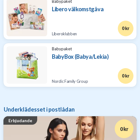
Babypaket
Libero välkomstgåva
0 kr
Liberoklubben
Babypaket
BabyBox (Babya/Lekia)
0 kr
Nordic Family Group
Underklädesset i postlådan
Erbjudande
0 kr