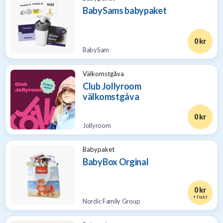
BabySams babypaket
0 kr
BabySam
Välkomstgåva
Club Jollyroom
välkomstgåva
0 kr
Jollyroom
Babypaket
BabyBox Orginal
0 kr
+ frakt
Nordic Family Group