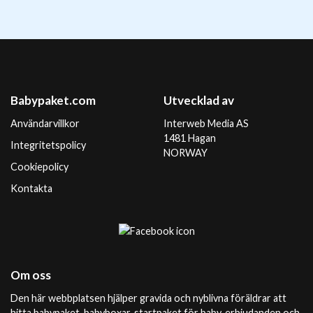
Babypaket.com
Utvecklad av
Användarvillkor
Interweb Media AS
1481 Hagan
Integritetspolicy
NORWAY
Cookiepolicy
Kontakta
Om oss
Den här webbplatsen hjälper gravida och nyblivna föräldrar att
hitta babypaket, babyboxar, startpaket för baby, erbjudanden och