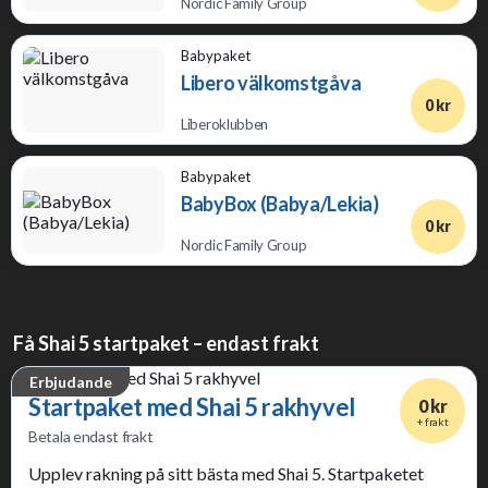
Nordic Family Group
Babypaket
Libero välkomstgåva
0 kr
Liberoklubben
Babypaket
BabyBox (Babya/Lekia)
0 kr
Nordic Family Group
Få Shai 5 startpaket – endast frakt
Erbjudande
Startpaket med Shai 5 rakhyvel
0 kr
+ frakt
Betala endast frakt
Upplev rakning på sitt bästa med Shai 5. Startpaketet