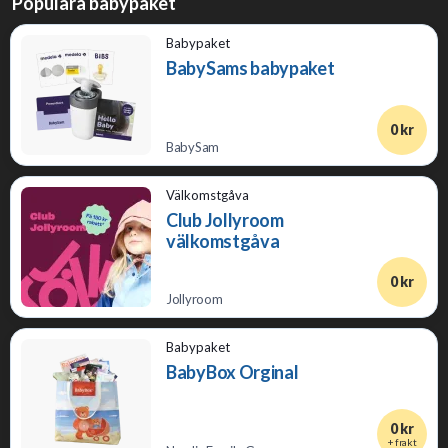
Populära babypaket
Babypaket
BabySams babypaket
0 kr
BabySam
Välkomstgåva
Club Jollyroom
välkomstgåva
0 kr
Jollyroom
Babypaket
BabyBox Orginal
0 kr
+ frakt