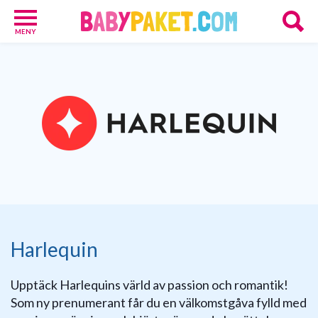
MENY
Babypaket
8
Föräldrar
17
Erbjudanden
36
Presenttips
15
Personliga
gåvor
6
Nätbutiker
21
Harlequin
Upptäck Harlequins värld av passion och romantik!
Som ny prenumerant får du en välkomstgåva fylld med