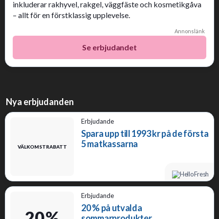
inkluderar rakhyvel, rakgel, väggfäste och kosmetikgåva
– allt för en förstklassig upplevelse.
Annonslänk
Se erbjudandet
Nya erbjudanden
Erbjudande
Spara upp till 1993 kr på de första
5 matkassarna
VÄLKOMSTRABATT
Erbjudande
20 % på utvalda
20 %
sommarprodukter