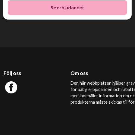
Se erbjudandet
Följ oss
Om oss
Den här webbplatsen hjälper gravi
för baby, erbjudanden och rabatte
men innehåller information om och
produkterna måste skickas till f