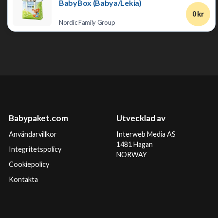
BabyBox (Babya/Lekia)
0 kr
Nordic Family Group
Babypaket.com
Utvecklad av
Användarvillkor
Interweb Media AS
1481 Hagan
Integritetspolicy
NORWAY
Cookiepolicy
Kontakta