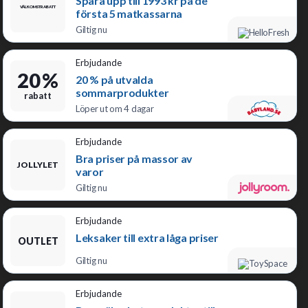
Spara upp till 1993 kr på de
VÄLKOMSTRABATT
första 5 matkassarna
Giltig nu
Erbjudande
20 %
20 % på utvalda
sommarprodukter
rabatt
Löper ut om 4 dagar
Erbjudande
Bra priser på massor av
JOLLYLET
varor
Giltig nu
Erbjudande
Leksaker till extra låga priser
OUTLET
Giltig nu
Erbjudande