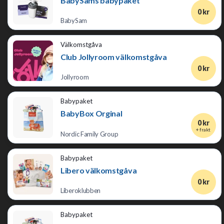
BabySams babypaket
0 kr
BabySam
Välkomstgåva
Club Jollyroom välkomstgåva
0 kr
Jollyroom
Babypaket
BabyBox Orginal
0 kr
+ frakt
Nordic Family Group
Babypaket
Libero välkomstgåva
0 kr
Liberoklubben
Babypaket