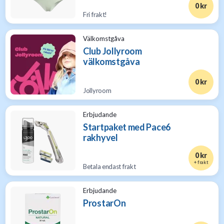
0 kr
Fri frakt!
Välkomstgåva
Club Jollyroom
välkomstgåva
0 kr
Jollyroom
Erbjudande
Startpaket med Pace6
rakhyvel
0 kr
+ frakt
Betala endast frakt
Erbjudande
ProstarOn