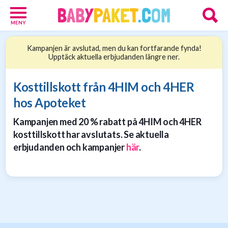
MENY
Babypaket
Kampanjen är avslutad, men du kan fortfarande fynda!
8
Upptäck aktuella erbjudanden längre ner.
Föräldrar
17
Erbjudanden
Kosttillskott från 4HIM och 4HER
36
hos Apoteket
Presenttips
15
Kampanjen med 20 % rabatt på 4HIM och 4HER
Personliga
kosttillskott har avslutats. Se aktuella
gåvor
erbjudanden och kampanjer
här
.
6
Nätbutiker
21