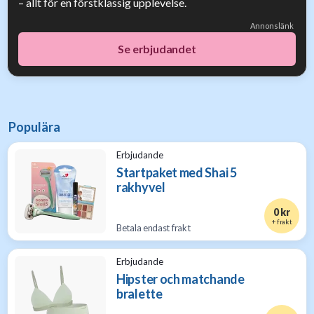
– allt för en förstklassig upplevelse.
Annonslänk
Se erbjudandet
Populära
Erbjudande
Startpaket med Shai 5
rakhyvel
0 kr
+ frakt
Betala endast frakt
Erbjudande
Hipster och matchande
bralette