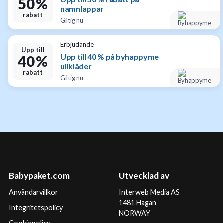
50 %
namnlappar
rabatt
Giltig nu
Erbjudande
Upp till
Upp till 40 % på byhappyme
40 %
ullkläder
rabatt
Giltig nu
Babypaket.com
Utvecklad av
Användarvillkor
Interweb Media AS
1481 Hagan
Integritetspolicy
NORWAY
Cookiepolicy