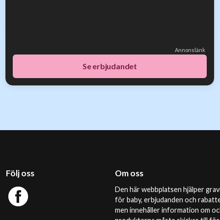
Annonslänk
Se erbjudandet
Följ oss
Om oss
Den här webbplatsen hjälper gravi
för baby, erbjudanden och rabatte
men innehåller information om och