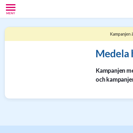
MENY
Babypaket
8
Kampanjen är
Föräldrar
17
Erbjudanden
Medela 
36
Presenttips
15
Kampanjen med
Personliga
och kampanje
gåvor
6
Nätbutiker
21