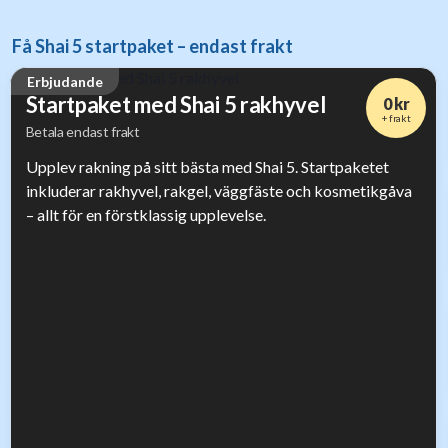
Få Shai 5 startpaket – endast frakt
Erbjudande
Startpaket med Shai 5 rakhyvel
0 kr
+ frakt
Betala endast frakt
Upplev rakning på sitt bästa med Shai 5. Startpaketet
inkluderar rakhyvel, rakgel, väggfäste och kosmetikgåva
– allt för en förstklassig upplevelse.