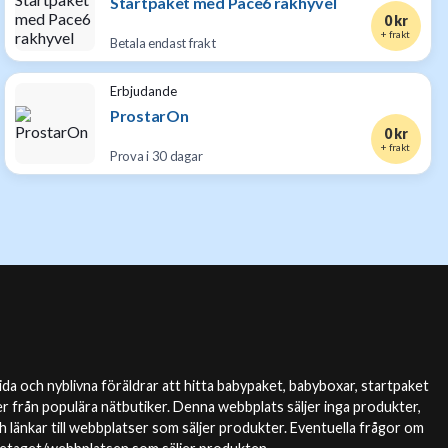
Startpaket med Pace6 rakhyvel
0 kr
+ frakt
Betala endast frakt
Erbjudande
ProstarOn
0 kr
+ frakt
Prova i 30 dagar
da och nyblivna föräldrar att hitta babypaket, babyboxar, startpaket
r från populära nätbutiker. Denna webbplats säljer inga produkter,
 länkar till webbplatser som säljer produkter. Eventuella frågor om