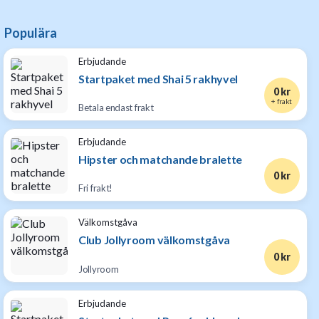
Populära
Erbjudande
Startpaket med Shai 5 rakhyvel
0 kr
+ frakt
Betala endast frakt
Erbjudande
Hipster och matchande bralette
0 kr
Fri frakt!
Välkomstgåva
Club Jollyroom välkomstgåva
0 kr
Jollyroom
Erbjudande