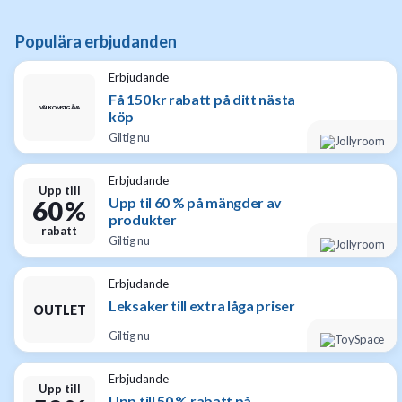
Populära erbjudanden
Erbjudande
Få 150 kr rabatt på ditt nästa
VÄLKOMSTGÅVA
köp
Giltig nu
Erbjudande
Upp till
Upp til 60 % på mängder av
60 %
produkter
rabatt
Giltig nu
Erbjudande
Leksaker till extra låga priser
OUTLET
Giltig nu
Erbjudande
Upp till
Upp till 50 % rabatt på