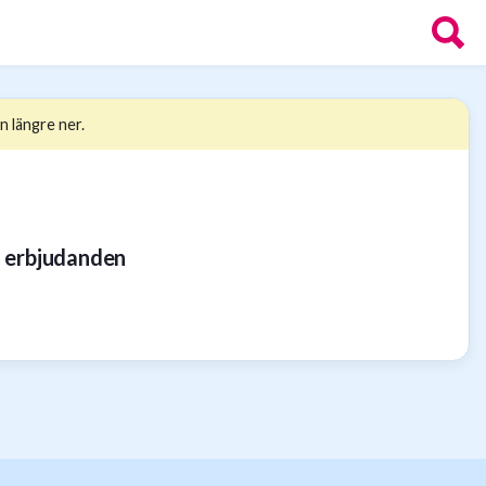
n längre ner.
a erbjudanden