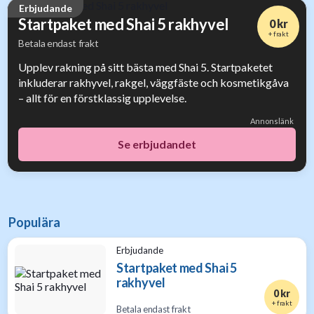
Erbjudande
Startpaket med Shai 5 rakhyvel
0 kr
+ frakt
Betala endast frakt
Upplev rakning på sitt bästa med Shai 5. Startpaketet
inkluderar rakhyvel, rakgel, väggfäste och kosmetikgåva
– allt för en förstklassig upplevelse.
Annonslänk
Se erbjudandet
Populära
Erbjudande
Startpaket med Shai 5
rakhyvel
0 kr
+ frakt
Betala endast frakt