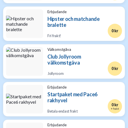
Erbjudande
Hipster och matchande
bralette
0 kr
Fri frakt!
Välkomstgåva
Club Jollyroom
välkomstgåva
0 kr
Jollyroom
Erbjudande
Startpaket med Pace6
rakhyvel
0 kr
+ frakt
Betala endast frakt
Erbjudande