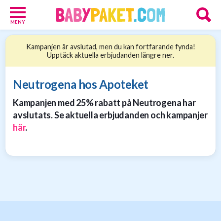
MENY
Babypaket
Kampanjen är avslutad, men du kan fortfarande fynda!
8
Upptäck aktuella erbjudanden längre ner.
Föräldrar
17
Erbjudanden
Neutrogena hos Apoteket
36
Kampanjen med 25% rabatt på Neutrogena har
Presenttips
15
avslutats. Se aktuella erbjudanden och kampanjer
Personliga
här
.
gåvor
6
Nätbutiker
21