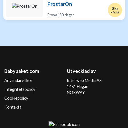
ProstarOn
0 kr
+ frakt
Prova i 30 dagar
Babypaket.com
Utvecklad av
Användarvillkor
Interweb Media AS
1481 Hagan
Integritetspolicy
NORWAY
Cookiepolicy
Kontakta