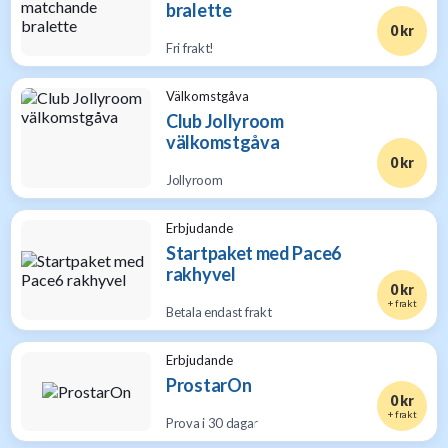
bralette
0 kr
Fri frakt!
Välkomstgåva
Club Jollyroom
välkomstgåva
0 kr
Jollyroom
Erbjudande
Startpaket med Pace6
rakhyvel
0 kr
+ frakt
Betala endast frakt
Erbjudande
ProstarOn
0 kr
+ frakt
Prova i 30 dagar