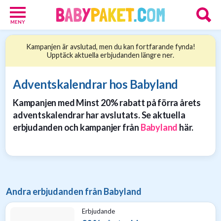
MENY
Babypaket
Kampanjen är avslutad, men du kan fortfarande fynda!
8
Upptäck aktuella erbjudanden längre ner.
Föräldrar
17
Erbjudanden
Adventskalendrar hos Babyland
36
Kampanjen med Minst 20% rabatt på förra årets
Presenttips
15
adventskalendrar har avslutats. Se aktuella
Personliga
erbjudanden och kampanjer från
Babyland
här.
gåvor
6
Nätbutiker
21
Andra erbjudanden från Babyland
Erbjudande