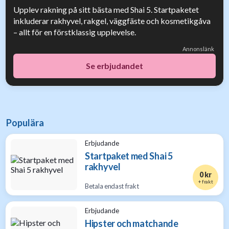
Upplev rakning på sitt bästa med Shai 5. Startpaketet
inkluderar rakhyvel, rakgel, väggfäste och kosmetikgåva
– allt för en förstklassig upplevelse.
Annonslänk
Se erbjudandet
Populära
Erbjudande
Startpaket med Shai 5
rakhyvel
0 kr
+ frakt
Betala endast frakt
Erbjudande
Hipster och matchande