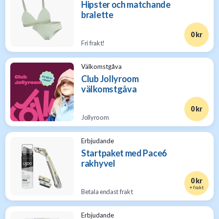
Hipster och matchande
bralette
0 kr
Fri frakt!
Välkomstgåva
Club Jollyroom
välkomstgåva
0 kr
Jollyroom
Erbjudande
Startpaket med Pace6
rakhyvel
0 kr
+ frakt
Betala endast frakt
Erbjudande