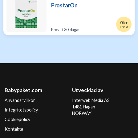
ProstarOn
0 kr
+ frakt
Prova i 30 dagar
Babypaket.com
Utvecklad av
Användarvillkor
Interweb Media AS
1481 Hagan
Integritetspolicy
NORWAY
Cookiepolicy
Kontakta