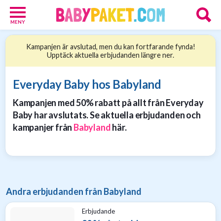
MENY
Babypaket
Kampanjen är avslutad, men du kan fortfarande fynda!
8
Upptäck aktuella erbjudanden längre ner.
Föräldrar
17
Erbjudanden
Everyday Baby hos Babyland
36
Kampanjen med 50% rabatt på allt från Everyday
Presenttips
15
Baby har avslutats. Se aktuella erbjudanden och
Personliga
kampanjer från
Babyland
här.
gåvor
6
Nätbutiker
21
Andra erbjudanden från Babyland
Erbjudande