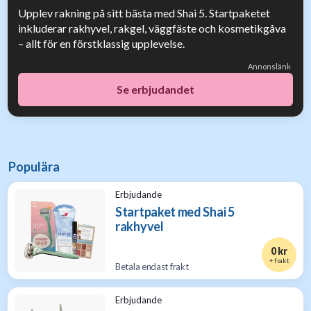
Upplev rakning på sitt bästa med Shai 5. Startpaketet
inkluderar rakhyvel, rakgel, väggfäste och kosmetikgåva
– allt för en förstklassig upplevelse.
Annonslänk
Se erbjudandet
Populära
Erbjudande
Startpaket med Shai 5
rakhyvel
0 kr
+ frakt
Betala endast frakt
Erbjudande