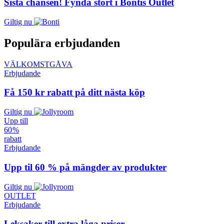
Sista chansen! Fynda stort i Bontis Outlet
Giltig nu
Populära erbjudanden
VÄLKOMSTGÅVA
Erbjudande
Få 150 kr rabatt på ditt nästa köp
Giltig nu
Upp till
60 %
rabatt
Erbjudande
Upp til 60 % på mängder av produkter
Giltig nu
OUTLET
Erbjudande
Leksaker till extra låga priser