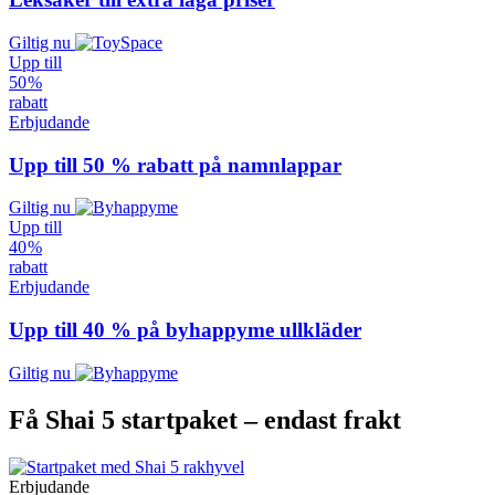
Giltig nu
Upp till
50 %
rabatt
Erbjudande
Upp till 50 % rabatt på namnlappar
Giltig nu
Upp till
40 %
rabatt
Erbjudande
Upp till 40 % på byhappyme ullkläder
Giltig nu
Få Shai 5 startpaket – endast frakt
Erbjudande