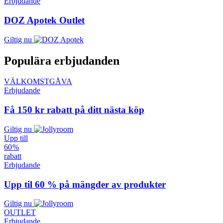
Erbjudande
DOZ Apotek Outlet
Giltig nu
Populära erbjudanden
VÄLKOMSTGÅVA
Erbjudande
Få 150 kr rabatt på ditt nästa köp
Giltig nu
Upp till
60 %
rabatt
Erbjudande
Upp til 60 % på mängder av produkter
Giltig nu
OUTLET
Erbjudande