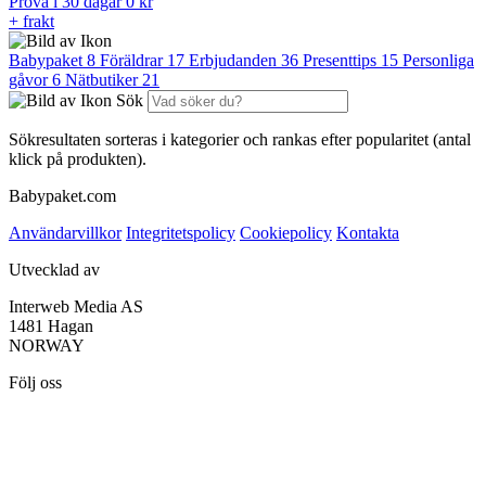
Prova i 30 dagar
0 kr
+ frakt
Babypaket
8
Föräldrar
17
Erbjudanden
36
Presenttips
15
Personliga
gåvor
6
Nätbutiker
21
Sök
Sökresultaten sorteras i kategorier och rankas efter popularitet (antal
klick på produkten).
Babypaket.com
Användarvillkor
Integritetspolicy
Cookiepolicy
Kontakta
Utvecklad av
Interweb Media AS
1481 Hagan
NORWAY
Följ oss