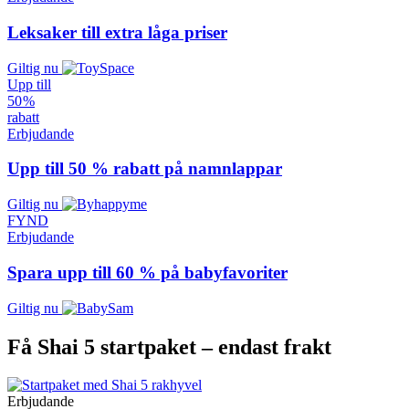
Leksaker till extra låga priser
Giltig nu
Upp till
50 %
rabatt
Erbjudande
Upp till 50 % rabatt på namnlappar
Giltig nu
FYND
Erbjudande
Spara upp till 60 % på babyfavoriter
Giltig nu
Få Shai 5 startpaket – endast frakt
Erbjudande