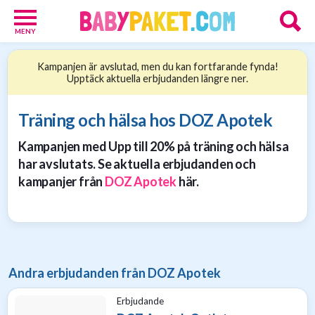
MENY
Babypaket
Kampanjen är avslutad, men du kan fortfarande fynda!
8
Upptäck aktuella erbjudanden längre ner.
Föräldrar
17
Erbjudanden
Träning och hälsa hos DOZ Apotek
36
Kampanjen med Upp till 20% på träning och hälsa
Presenttips
15
har avslutats. Se aktuella erbjudanden och
Personliga
kampanjer från
DOZ Apotek
här.
gåvor
6
Nätbutiker
21
Andra erbjudanden från DOZ Apotek
Erbjudande