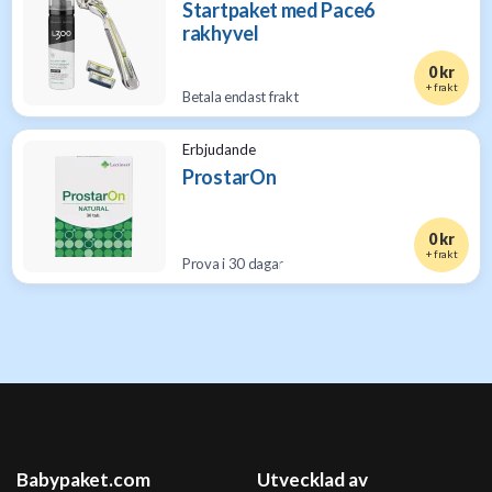
Startpaket med Pace6
rakhyvel
0 kr
+ frakt
Betala endast frakt
Erbjudande
ProstarOn
0 kr
+ frakt
Prova i 30 dagar
Babypaket.com
Utvecklad av