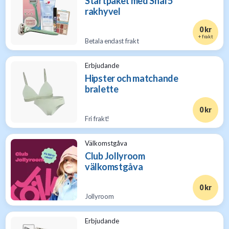
Startpaket med Shai 5
rakhyvel
0 kr
+ frakt
Betala endast frakt
Erbjudande
Hipster och matchande
bralette
0 kr
Fri frakt!
Välkomstgåva
Club Jollyroom
välkomstgåva
0 kr
Jollyroom
Erbjudande