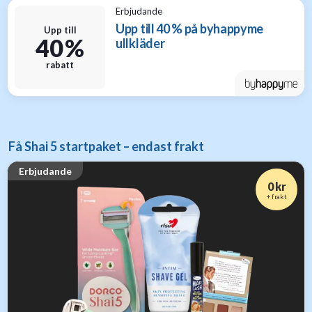
Erbjudande
Upp till 40 % på byhappyme
Upp till
40 %
ullkläder
rabatt
Få Shai 5 startpaket – endast frakt
Erbjudande
0 kr
+ frakt