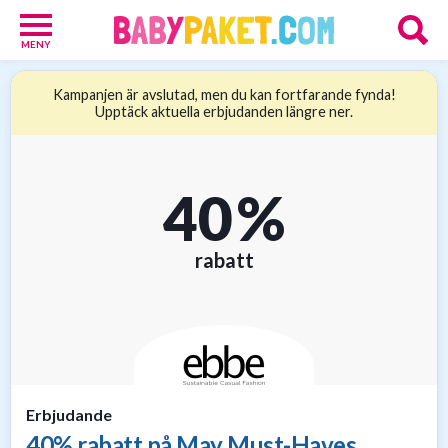
MENY
Babypaket
Kampanjen är avslutad, men du kan fortfarande fynda!
8
Upptäck aktuella erbjudanden längre ner.
Föräldrar
17
Erbjudanden
36
40 %
Presenttips
15
Personliga
rabatt
gåvor
6
Nätbutiker
21
Erbjudande
40% rabatt på May Must-Haves