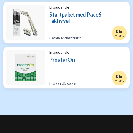
Erbjudande
Startpaket med Pace6
rakhyvel
0 kr
+ frakt
Betala endast frakt
Erbjudande
ProstarOn
0 kr
+ frakt
Prova i 30 dagar