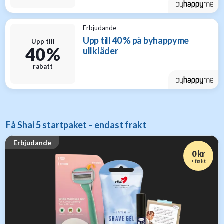
Erbjudande
Upp till 40 % på byhappyme
Upp till
40 %
ullkläder
rabatt
Få Shai 5 startpaket – endast frakt
Erbjudande
0 kr
+ frakt