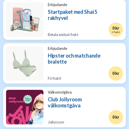
Erbjudande
Startpaket med Shai 5
rakhyvel
0 kr
+ frakt
Betala endast frakt
Erbjudande
Hipster och matchande
bralette
0 kr
Fri frakt!
Välkomstgåva
Club Jollyroom
välkomstgåva
0 kr
Jollyroom