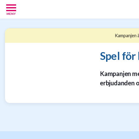
MENY
Babypaket
8
Kampanjen är
Föräldrar
17
Erbjudanden
Spel för
36
Presenttips
15
Kampanjen med 
Personliga
erbjudanden 
gåvor
6
Nätbutiker
21