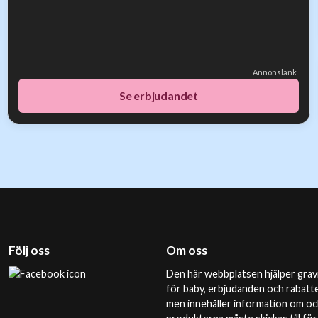
Annonslänk
Se erbjudandet
Följ oss
Om oss
Den här webbplatsen hjälper gravi
för baby, erbjudanden och rabatte
men innehåller information om och