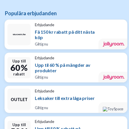
Populära erbjudanden
Erbjudande
Få 150 kr rabatt på ditt nästa
VÄLKOMSTGÅVA
köp
Giltig nu
Erbjudande
Upp till
Upp til 60 % på mängder av
60 %
produkter
rabatt
Giltig nu
Erbjudande
Leksaker till extra låga priser
OUTLET
Giltig nu
Erbjudande
Upp till
Upp till 50 % rabatt på