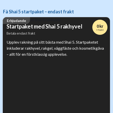
Få Shai 5 startpaket – endast frakt
Erbjudande
Startpaket med Shai 5 rakhyvel
0 kr
+ frakt
Betala endast frakt
Upplev rakning på sitt bästa med Shai 5. Startpaketet
inkluderar rakhyvel, rakgel, väggfäste och kosmetikgåva
– allt för en förstklassig upplevelse.