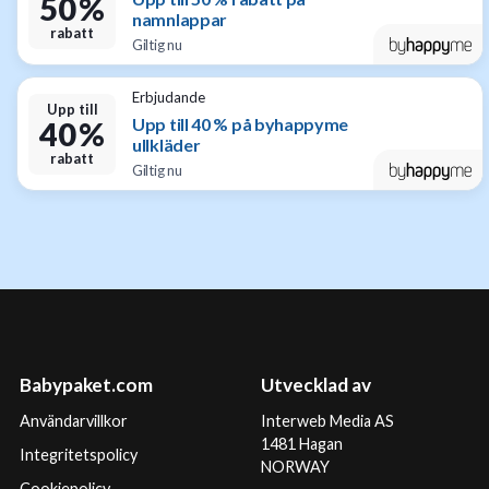
50 %
namnlappar
rabatt
Giltig nu
Erbjudande
Upp till
Upp till 40 % på byhappyme
40 %
ullkläder
rabatt
Giltig nu
Babypaket.com
Utvecklad av
Användarvillkor
Interweb Media AS
1481 Hagan
Integritetspolicy
NORWAY
Cookiepolicy