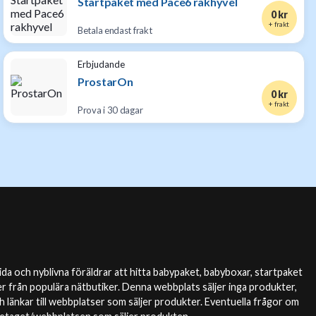
Startpaket med Pace6 rakhyvel
0 kr
+ frakt
Betala endast frakt
Erbjudande
ProstarOn
0 kr
+ frakt
Prova i 30 dagar
da och nyblivna föräldrar att hitta babypaket, babyboxar, startpaket
r från populära nätbutiker. Denna webbplats säljer inga produkter,
 länkar till webbplatser som säljer produkter. Eventuella frågor om