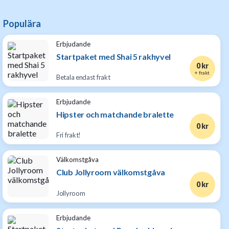
Populära
Erbjudande
Startpaket med Shai 5 rakhyvel
0 kr
+ frakt
Betala endast frakt
Erbjudande
Hipster och matchande bralette
0 kr
Fri frakt!
Välkomstgåva
Club Jollyroom välkomstgåva
0 kr
Jollyroom
Erbjudande