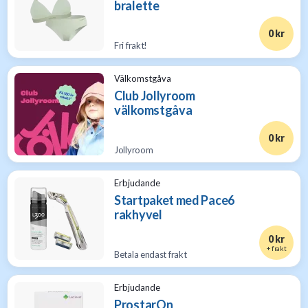
bralette
0 kr
Fri frakt!
Välkomstgåva
Club Jollyroom
välkomstgåva
0 kr
Jollyroom
Erbjudande
Startpaket med Pace6
rakhyvel
0 kr
+ frakt
Betala endast frakt
Erbjudande
ProstarOn