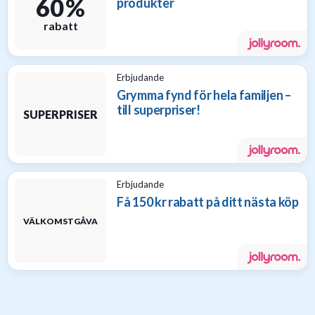
60 %
produkter
rabatt
Erbjudande
Grymma fynd för hela familjen –
till superpriser!
SUPERPRISER
Erbjudande
Få 150 kr rabatt på ditt nästa köp
VÄLKOMSTGÅVA