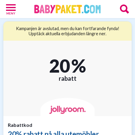
MENY
Babypaket
Kampanjen är avslutad, men du kan fortfarande fynda!
8
Upptäck aktuella erbjudanden längre ner.
Föräldrar
17
Erbjudanden
36
20 %
Presenttips
15
Personliga
rabatt
gåvor
6
Nätbutiker
21
Rabattkod
20% rabatt på alla utemöbler