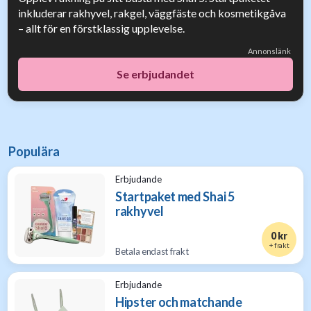
inkluderar rakhyvel, rakgel, väggfäste och kosmetikgåva
– allt för en förstklassig upplevelse.
Annonslänk
Se erbjudandet
Populära
Erbjudande
Startpaket med Shai 5
rakhyvel
0 kr
+ frakt
Betala endast frakt
Erbjudande
Hipster och matchande