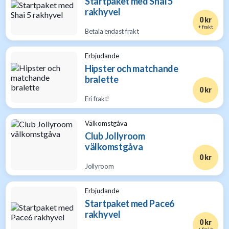
Startpaket med Shai 5
rakhyvel
0 kr
+ frakt
Betala endast frakt
Erbjudande
Hipster och matchande
bralette
0 kr
Fri frakt!
Välkomstgåva
Club Jollyroom
välkomstgåva
0 kr
Jollyroom
Erbjudande
Startpaket med Pace6
rakhyvel
0 kr