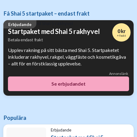
Få Shai 5 startpaket – endast frakt
Erbjudande
Startpaket med Shai 5 rakhyvel
0 kr
+ frakt
Betala endast frakt
Upplev rakning på sitt bästa med Shai 5. Startpaketet
inkluderar rakhyvel, rakgel, väggfäste och kosmetikgåva
– allt för en förstklassig upplevelse.
Annonslänk
Se erbjudandet
Populära
Erbjudande