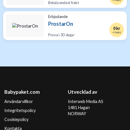
+ frakt
Betala endast frakt
Erbjudande
ProstarOn
0 kr
+ frakt
Prova i 30 dagar
Babypaket.com
Utvecklad av
Användarvillkor
Interweb Media AS
1481 Hagan
Integritetspolicy
NORWAY
Cookiepolicy
Kontakta