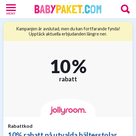
MENY
Babypaket
Kampanjen är avslutad, men du kan fortfarande fynda!
8
Upptäck aktuella erbjudanden längre ner.
Föräldrar
17
Erbjudanden
36
10 %
Presenttips
15
Personliga
rabatt
gåvor
6
Nätbutiker
21
Rabattkod
10% rabatt på utvalda bältesstolar