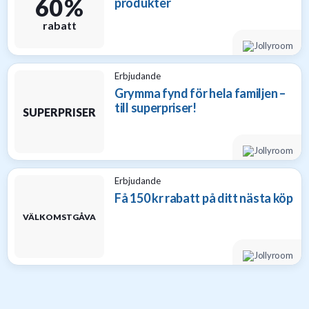
60 %
produkter
rabatt
Erbjudande
Grymma fynd för hela familjen –
till superpriser!
SUPERPRISER
Erbjudande
Få 150 kr rabatt på ditt nästa köp
VÄLKOMSTGÅVA