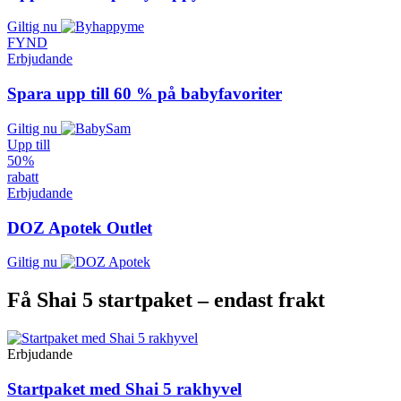
Giltig nu
FYND
Erbjudande
Spara upp till 60 % på babyfavoriter
Giltig nu
Upp till
50 %
rabatt
Erbjudande
DOZ Apotek Outlet
Giltig nu
Få Shai 5 startpaket – endast frakt
Erbjudande
Startpaket med Shai 5 rakhyvel