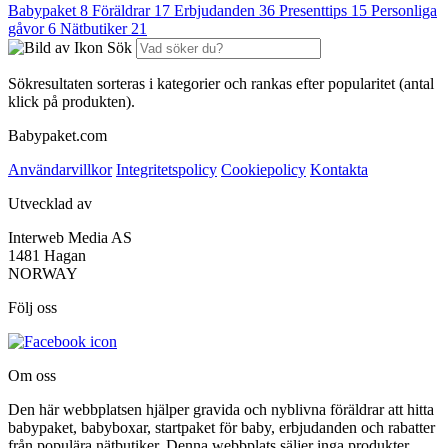
Babypaket
8
Föräldrar
17
Erbjudanden
36
Presenttips
15
Personliga
gåvor
6
Nätbutiker
21
Sök
Sökresultaten sorteras i kategorier och rankas efter popularitet (antal
klick på produkten).
Babypaket.com
Användarvillkor
Integritetspolicy
Cookiepolicy
Kontakta
Utvecklad av
Interweb Media AS
1481 Hagan
NORWAY
Följ oss
Om oss
Den här webbplatsen hjälper gravida och nyblivna föräldrar att hitta
babypaket, babyboxar, startpaket för baby, erbjudanden och rabatter
från populära nätbutiker. Denna webbplats säljer inga produkter,