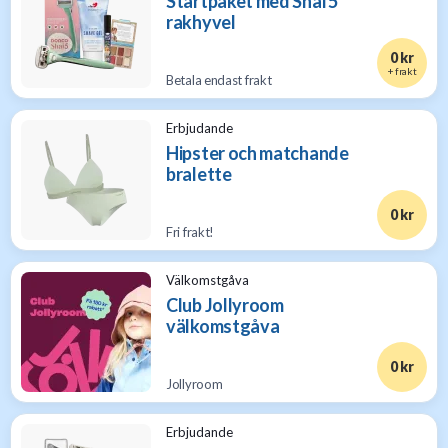
Startpaket med Shai 5
rakhyvel
0 kr
+ frakt
Betala endast frakt
Erbjudande
Hipster och matchande
bralette
0 kr
Fri frakt!
Välkomstgåva
Club Jollyroom
välkomstgåva
0 kr
Jollyroom
Erbjudande