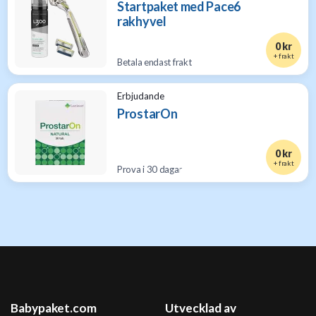
Startpaket med Pace6
rakhyvel
0 kr
+ frakt
Betala endast frakt
Erbjudande
ProstarOn
0 kr
+ frakt
Prova i 30 dagar
Babypaket.com
Utvecklad av