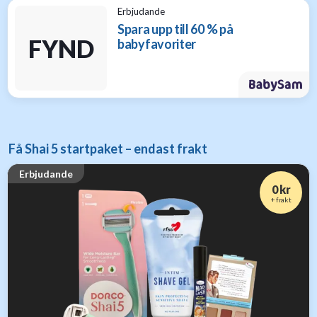
Erbjudande
Spara upp till 60 % på
FYND
babyfavoriter
Få Shai 5 startpaket – endast frakt
Erbjudande
0 kr
+ frakt