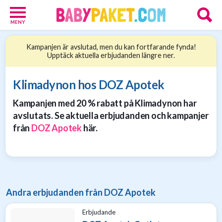
MENY
Babypaket
Kampanjen är avslutad, men du kan fortfarande fynda!
8
Upptäck aktuella erbjudanden längre ner.
Föräldrar
17
Erbjudanden
Klimadynon hos DOZ Apotek
36
Kampanjen med 20 % rabatt på Klimadynon har
Presenttips
15
avslutats. Se aktuella erbjudanden och kampanjer
Personliga
från
DOZ Apotek
här.
gåvor
6
Nätbutiker
21
Andra erbjudanden från DOZ Apotek
Erbjudande