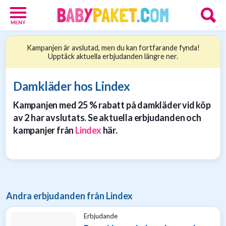
MENY
Babypaket
Kampanjen är avslutad, men du kan fortfarande fynda!
8
Upptäck aktuella erbjudanden längre ner.
Föräldrar
17
Erbjudanden
Damkläder hos Lindex
36
Kampanjen med 25 % rabatt på damkläder vid köp
Presenttips
15
av 2 har avslutats. Se aktuella erbjudanden och
Personliga
kampanjer från
Lindex
här.
gåvor
6
Nätbutiker
21
Andra erbjudanden från Lindex
Erbjudande