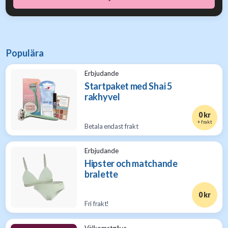
Populära
Erbjudande
Startpaket med Shai 5
rakhyvel
0 kr
+ frakt
Betala endast frakt
Erbjudande
Hipster och matchande
bralette
0 kr
Fri frakt!