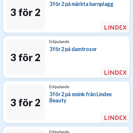
3 för 2 på märkta barnplagg
3 för 2
Erbjudande
3 för 2 på damtrosor
3 för 2
Erbjudande
3 för 2 på smink från Lindex
3 för 2
Beauty
Erbjudande