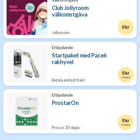
Välkomstgåva
Club Jollyroom
välkomstgåva
0 kr
Jollyroom
Erbjudande
Startpaket med Pace6
rakhyvel
0 kr
+ frakt
Betala endast frakt
Erbjudande
ProstarOn
0 kr
+ frakt
Prova i 30 dagar