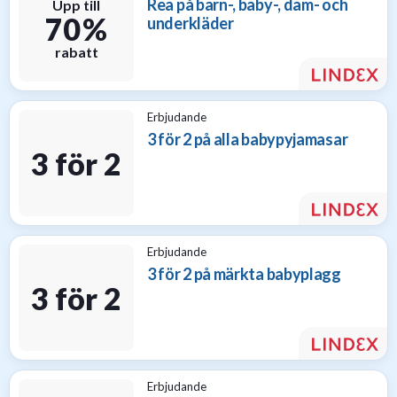
Rea på barn-, baby-, dam- och
Upp till
70 %
underkläder
rabatt
Erbjudande
3 för 2 på alla babypyjamasar
3 för 2
Erbjudande
3 för 2 på märkta babyplagg
3 för 2
Erbjudande