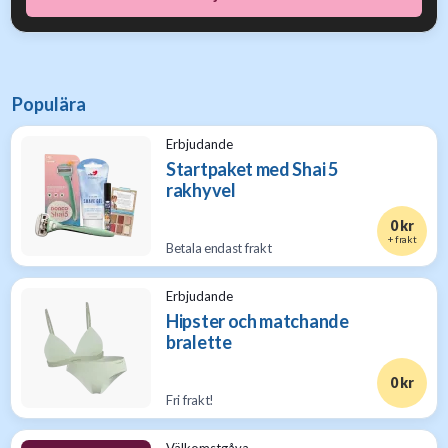
Populära
Erbjudande
Startpaket med Shai 5
rakhyvel
0 kr
+ frakt
Betala endast frakt
Erbjudande
Hipster och matchande
bralette
0 kr
Fri frakt!