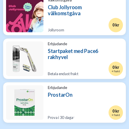
Välkomstgåva
Club Jollyroom
välkomstgåva
0 kr
Jollyroom
Erbjudande
Startpaket med Pace6
rakhyvel
0 kr
+ frakt
Betala endast frakt
Erbjudande
ProstarOn
0 kr
+ frakt
Prova i 30 dagar