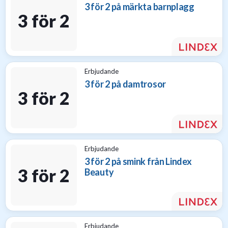
3 för 2 på märkta barnplagg
3 för 2
Erbjudande
3 för 2 på damtrosor
3 för 2
Erbjudande
3 för 2 på smink från Lindex
3 för 2
Beauty
Erbjudande