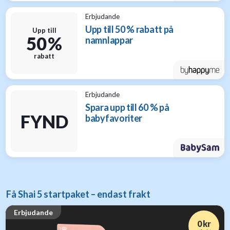
Erbjudande
Upp till 50 % rabatt på
Upp till
50 %
namnlappar
rabatt
Erbjudande
Spara upp till 60 % på
FYND
babyfavoriter
Få Shai 5 startpaket – endast frakt
Erbjudande
0 kr