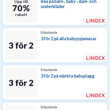
Rea på barn-, baby-, dam- och
Upp till
70 %
underkläder
rabatt
Erbjudande
3 för 2 på alla babypyjamasar
3 för 2
Erbjudande
3 för 2 på märkta babyplagg
3 för 2
Erbjudande