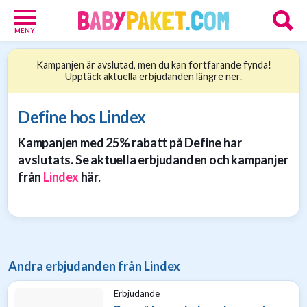
MENY
Babypaket
Kampanjen är avslutad, men du kan fortfarande fynda!
8
Upptäck aktuella erbjudanden längre ner.
Föräldrar
17
Erbjudanden
Define hos Lindex
36
Kampanjen med 25% rabatt på Define har
Presenttips
15
avslutats. Se aktuella erbjudanden och kampanjer
Personliga
från
Lindex
här.
gåvor
6
Nätbutiker
21
Andra erbjudanden från Lindex
Erbjudande