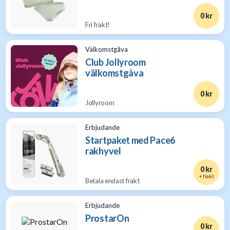
0 kr
Fri frakt!
Välkomstgåva
Club Jollyroom
välkomstgåva
0 kr
Jollyroom
Erbjudande
Startpaket med Pace6
rakhyvel
0 kr
+ frakt
Betala endast frakt
Erbjudande
ProstarOn
0 kr