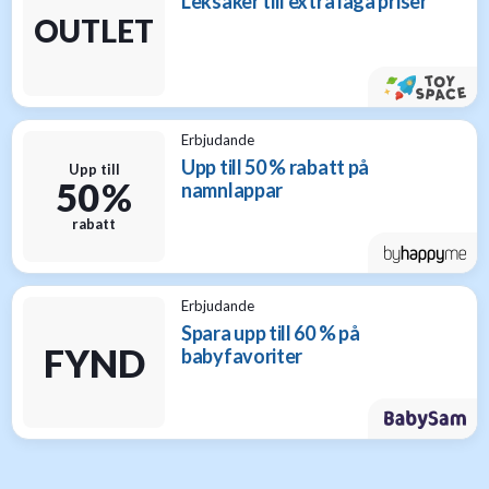
Leksaker till extra låga priser
OUTLET
Erbjudande
Upp till 50 % rabatt på
Upp till
50 %
namnlappar
rabatt
Erbjudande
Spara upp till 60 % på
FYND
babyfavoriter