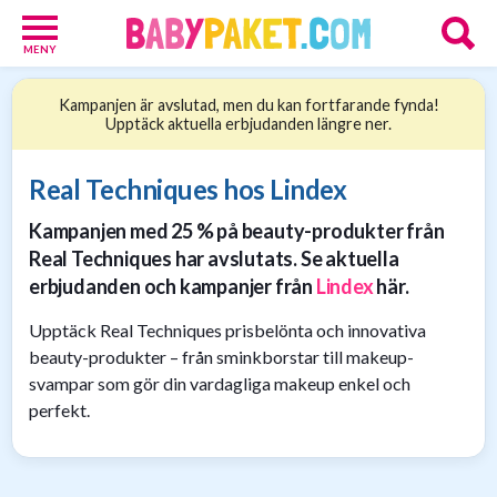
MENY
Babypaket
Kampanjen är avslutad, men du kan fortfarande fynda!
8
Upptäck aktuella erbjudanden längre ner.
Föräldrar
17
Erbjudanden
Real Techniques hos Lindex
36
Kampanjen med 25 % på beauty-produkter från
Presenttips
15
Real Techniques har avslutats. Se aktuella
Personliga
erbjudanden och kampanjer från
Lindex
här.
gåvor
6
Upptäck Real Techniques prisbelönta och innovativa
Nätbutiker
beauty-produkter – från sminkborstar till makeup-
21
svampar som gör din vardagliga makeup enkel och
perfekt.