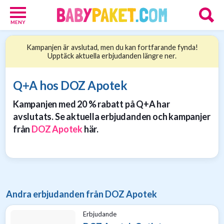
MENY
Babypaket
Kampanjen är avslutad, men du kan fortfarande fynda!
8
Upptäck aktuella erbjudanden längre ner.
Föräldrar
17
Erbjudanden
Q+A hos DOZ Apotek
36
Kampanjen med 20 % rabatt på Q+A har
Presenttips
15
avslutats. Se aktuella erbjudanden och kampanjer
Personliga
från
DOZ Apotek
här.
gåvor
6
Nätbutiker
21
Andra erbjudanden från DOZ Apotek
Erbjudande