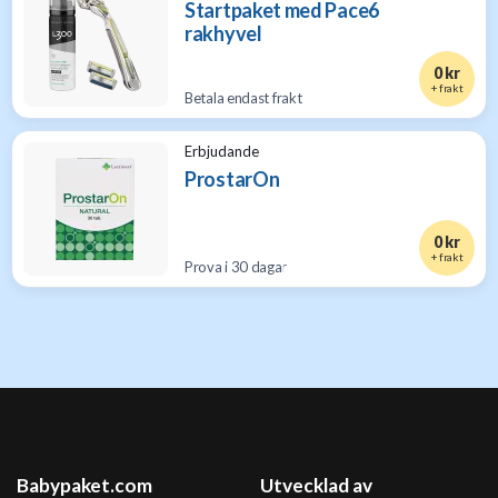
Startpaket med Pace6
rakhyvel
0 kr
+ frakt
Betala endast frakt
Erbjudande
ProstarOn
0 kr
+ frakt
Prova i 30 dagar
Babypaket.com
Utvecklad av