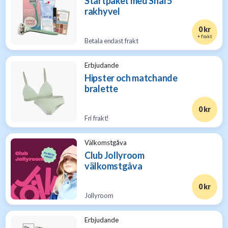
Startpaket med Shai 5
rakhyvel
0 kr
+ frakt
Betala endast frakt
Erbjudande
Hipster och matchande
bralette
0 kr
Fri frakt!
Välkomstgåva
Club Jollyroom
välkomstgåva
0 kr
Jollyroom
Erbjudande