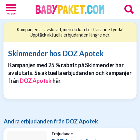
MENY
Babypaket
Kampanjen är avslutad, men du kan fortfarande fynda!
8
Upptäck aktuella erbjudanden längre ner.
Föräldrar
17
Erbjudanden
Skinmender hos DOZ Apotek
36
Kampanjen med 25 % rabatt på Skinmender har
Presenttips
15
avslutats. Se aktuella erbjudanden och kampanjer
Personliga
från
DOZ Apotek
här.
gåvor
6
Nätbutiker
21
Andra erbjudanden från DOZ Apotek
Erbjudande