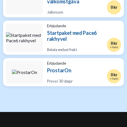
välkomstgåva
0 kr
Jollyroom
Erbjudande
Startpaket med Pace6
rakhyvel
0 kr
+ frakt
Betala endast frakt
Erbjudande
ProstarOn
0 kr
+ frakt
Prova i 30 dagar