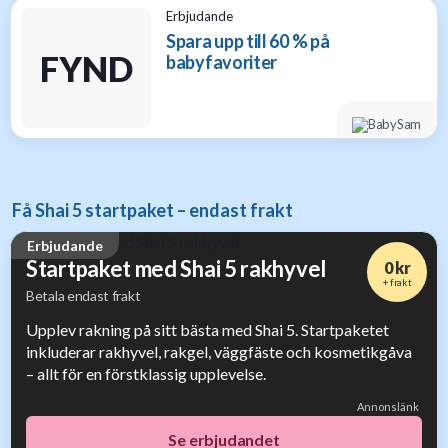
Erbjudande
Spara upp till 60 % på
FYND
babyfavoriter
Få Shai 5 startpaket – endast frakt
Erbjudande
Startpaket med Shai 5 rakhyvel
0 kr
+ frakt
Betala endast frakt
Upplev rakning på sitt bästa med Shai 5. Startpaketet
inkluderar rakhyvel, rakgel, väggfäste och kosmetikgåva
– allt för en förstklassig upplevelse.
Annonslänk
Se erbjudandet