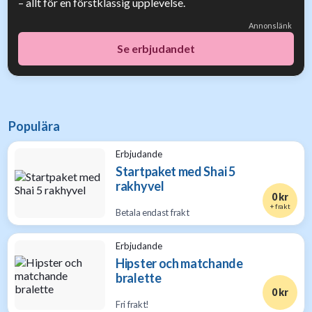
– allt för en förstklassig upplevelse.
Annonslänk
Se erbjudandet
Populära
Erbjudande
Startpaket med Shai 5
rakhyvel
0 kr
+ frakt
Betala endast frakt
Erbjudande
Hipster och matchande
bralette
0 kr
Fri frakt!