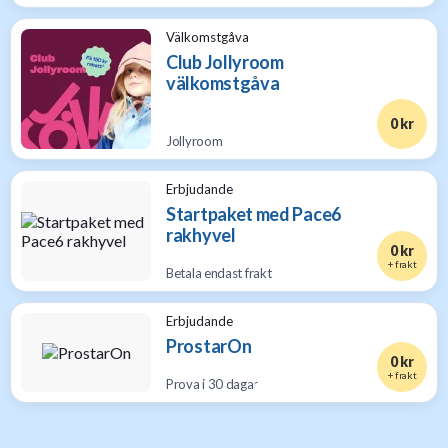
Välkomstgåva
Club Jollyroom
välkomstgåva
0 kr
Jollyroom
Erbjudande
Startpaket med Pace6
rakhyvel
0 kr
+ frakt
Betala endast frakt
Erbjudande
ProstarOn
0 kr
+ frakt
Prova i 30 dagar