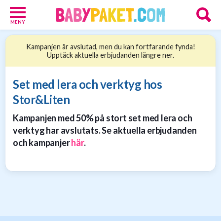
MENY
Babypaket
Kampanjen är avslutad, men du kan fortfarande fynda!
8
Upptäck aktuella erbjudanden längre ner.
Föräldrar
17
Erbjudanden
Set med lera och verktyg hos
36
Stor&Liten
Presenttips
15
Kampanjen med 50% på stort set med lera och
Personliga
verktyg har avslutats. Se aktuella erbjudanden
gåvor
och kampanjer
här
.
6
Nätbutiker
21