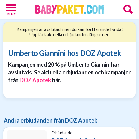
MENY
Babypaket
Kampanjen är avslutad, men du kan fortfarande fynda!
8
Upptäck aktuella erbjudanden längre ner.
Föräldrar
17
Erbjudanden
Umberto Giannini hos DOZ Apotek
36
Kampanjen med 20 % på Umberto Giannini har
Presenttips
15
avslutats. Se aktuella erbjudanden och kampanjer
Personliga
från
DOZ Apotek
här.
gåvor
6
Nätbutiker
21
Andra erbjudanden från DOZ Apotek
Erbjudande