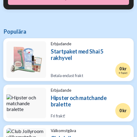
Populära
Erbjudande
Startpaket med Shai 5
rakhyvel
0 kr
+ frakt
Betala endast frakt
Erbjudande
Hipster och matchande
bralette
0 kr
Fri frakt!
Välkomstgåva