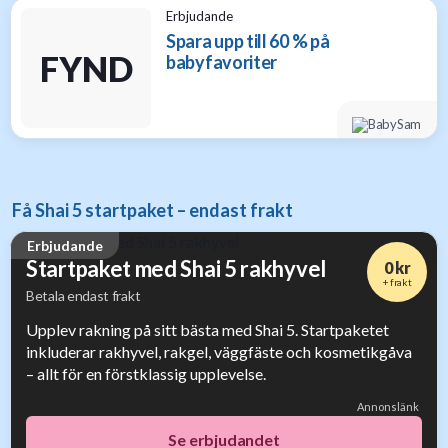
Erbjudande
Spara upp till 60 % på
FYND
babyfavoriter
Få Shai 5 startpaket – endast frakt
Erbjudande
Startpaket med Shai 5 rakhyvel
0 kr
+ frakt
Betala endast frakt
Upplev rakning på sitt bästa med Shai 5. Startpaketet
inkluderar rakhyvel, rakgel, väggfäste och kosmetikgåva
– allt för en förstklassig upplevelse.
Annonslänk
Se erbjudandet