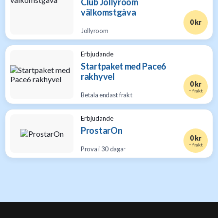
Club Jollyroom
välkomstgåva
0 kr
Jollyroom
Erbjudande
Startpaket med Pace6
rakhyvel
0 kr
+ frakt
Betala endast frakt
Erbjudande
ProstarOn
0 kr
+ frakt
Prova i 30 dagar